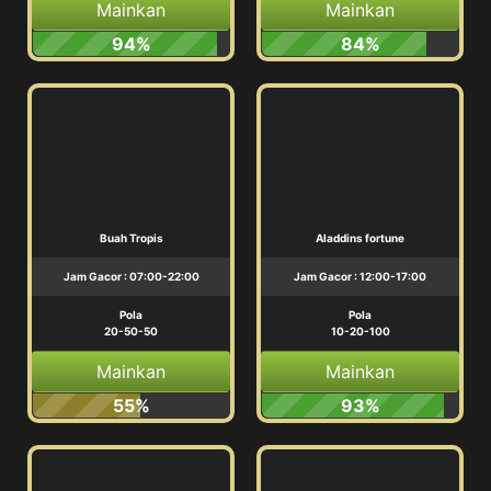
Mainkan
Mainkan
94%
84%
Buah Tropis
Aladdins fortune
Jam Gacor : 07:00-22:00
Jam Gacor : 12:00-17:00
Pola
Pola
20-50-50
10-20-100
Mainkan
Mainkan
55%
93%