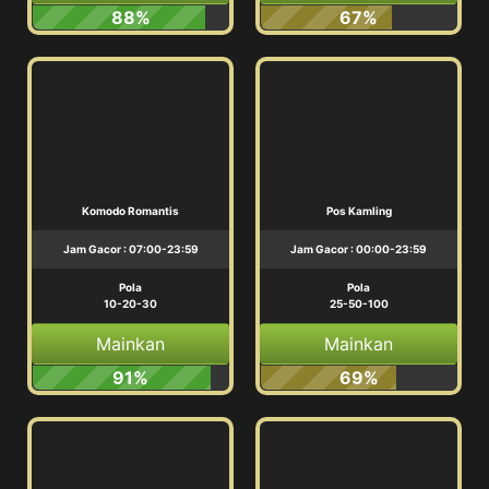
88%
67%
Komodo Romantis
Pos Kamling
Jam Gacor : 07:00-23:59
Jam Gacor : 00:00-23:59
Pola
Pola
10-20-30
25-50-100
Mainkan
Mainkan
91%
69%