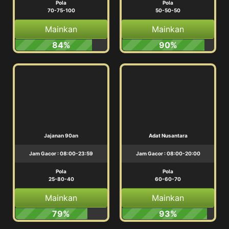
Pola
Pola
70-75-100
50-50-50
Mainkan
Mainkan
84%
90%
Jajanan 90an
Adat Nusantara
Jam Gacor : 08:00-23:59
Jam Gacor : 08:00-20:00
Pola
Pola
25-80-40
60-60-70
Mainkan
Mainkan
79%
93%