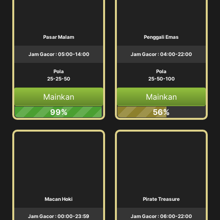
Pasar Malam
Penggali Emas
Jam Gacor : 05:00-14:00
Jam Gacor : 04:00-22:00
Pola
Pola
25-25-50
25-50-100
Mainkan
Mainkan
99%
56%
Macan Hoki
Pirate Treasure
Jam Gacor : 00:00-23:59
Jam Gacor : 06:00-22:00