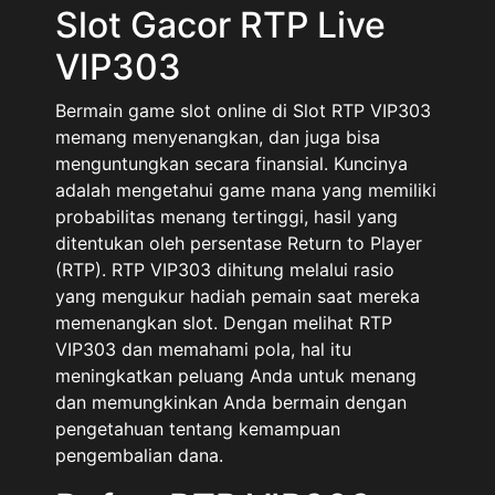
Slot Gacor RTP Live
VIP303
Bermain game slot online di Slot RTP VIP303
memang menyenangkan, dan juga bisa
menguntungkan secara finansial. Kuncinya
adalah mengetahui game mana yang memiliki
probabilitas menang tertinggi, hasil yang
ditentukan oleh persentase Return to Player
(RTP). RTP VIP303 dihitung melalui rasio
yang mengukur hadiah pemain saat mereka
memenangkan slot. Dengan melihat RTP
VIP303 dan memahami pola, hal itu
meningkatkan peluang Anda untuk menang
dan memungkinkan Anda bermain dengan
pengetahuan tentang kemampuan
pengembalian dana.