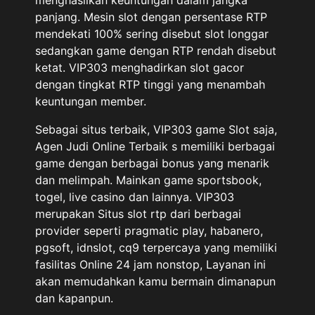
panjang. Mesin slot dengan persentase RTP
mendekati 100% sering disebut slot longgar
sedangkan game dengan RTP rendah disebut
ketat. VIP303 menghadirkan slot gacor
dengan tingkat RTP tinggi yang menambah
keuntungan member.
Sebagai situs terbaik, VIP303 game Slot saja,
Agen Judi Online Terbaik s memiliki berbagai
game dengan berbagai bonus yang menarik
dan melimpah. Mainkan game sportsbook,
togel, live casino dan lainnya. VIP303
merupakan Situs slot rtp dari berbagai
provider seperti pragmatic play, habanero,
pgsoft, idnslot, cq9 terpercaya yang memiliki
fasilitas Online 24 jam nonstop, Layanan ini
akan memudahkan kamu bermain dimanapun
dan kapanpun.