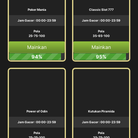
Poker Mania
Classic Slot 777
Jam Gacor : 00:00-23:59
Jam Gacor : 00:00-23:59
Pola
Pola
25-75-100
35-65-100
Mainkan
Mainkan
94%
95%
Power of Odin
Kutukan Piramida
Jam Gacor : 00:00-23:59
Jam Gacor : 00:00-23:59
Pola
Pola
25-25-100
35-75-100