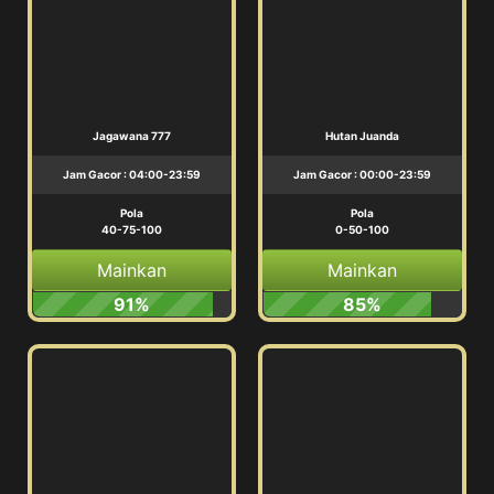
Jagawana 777
Hutan Juanda
Jam Gacor : 04:00-23:59
Jam Gacor : 00:00-23:59
Pola
Pola
40-75-100
0-50-100
Mainkan
Mainkan
91%
85%