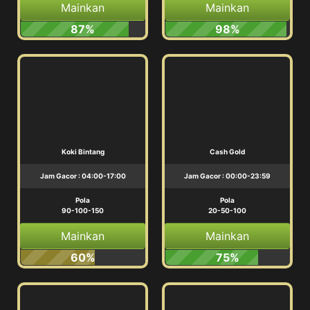
Mainkan
Mainkan
87%
98%
Koki Bintang
Cash Gold
Jam Gacor : 04:00-17:00
Jam Gacor : 00:00-23:59
Pola
Pola
90-100-150
20-50-100
Mainkan
Mainkan
60%
75%