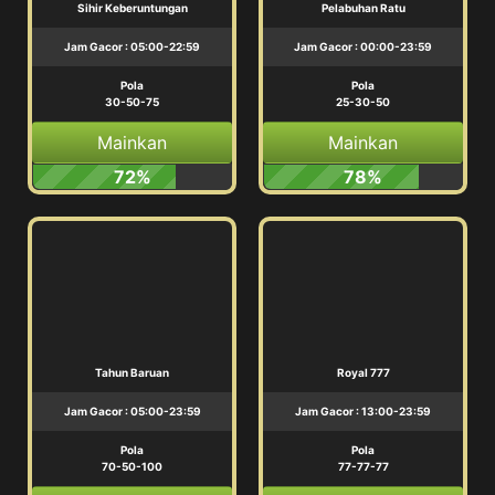
Sihir Keberuntungan
Pelabuhan Ratu
Jam Gacor : 05:00-22:59
Jam Gacor : 00:00-23:59
Pola
Pola
30-50-75
25-30-50
Mainkan
Mainkan
72%
78%
Tahun Baruan
Royal 777
Jam Gacor : 05:00-23:59
Jam Gacor : 13:00-23:59
Pola
Pola
70-50-100
77-77-77