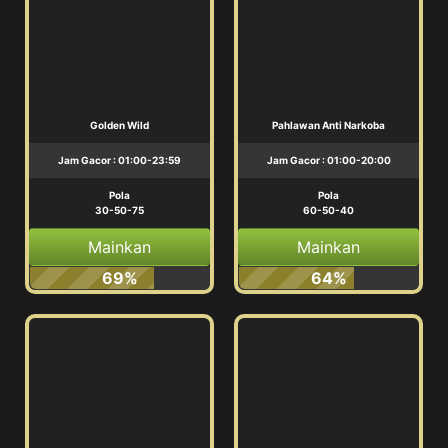
Golden Wild
Pahlawan Anti Narkoba
Jam Gacor : 01:00-23:59
Jam Gacor : 01:00-20:00
Pola
Pola
30-50-75
60-50-40
Mainkan
Mainkan
69%
64%