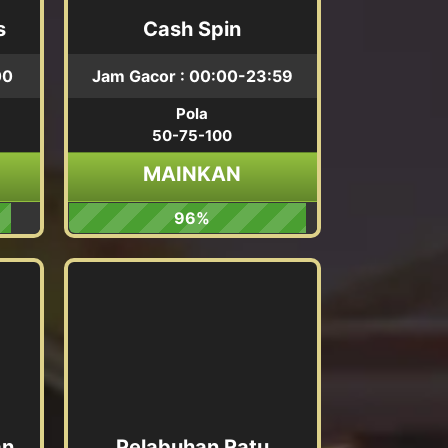
s
Cash Spin
00
Jam Gacor : 00:00-23:59
Pola
50-75-100
MAINKAN
96%
an
Pelabuhan Ratu