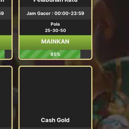
59
Jam Gacor : 00:00-23:59
Pola
25-30-50
MAINKAN
85%
Cash Gold