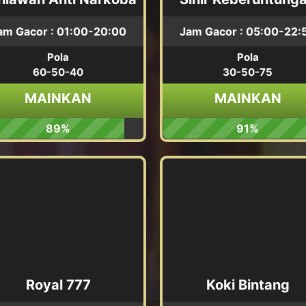
am Gacor : 01:00-20:00
Jam Gacor : 05:00-22:
Pola
Pola
60-50-40
30-50-75
MAINKAN
MAINKAN
89%
91%
Royal 777
Koki Bintang