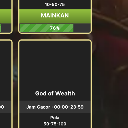
10-50-75
MAINKAN
76%
God of Wealth
00
Jam Gacor : 00:00-23:59
Pola
50-75-100