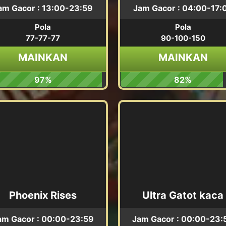
am Gacor : 13:00-23:59
Jam Gacor : 04:00-17:
Pola
Pola
77-77-77
90-100-150
MAINKAN
MAINKAN
97%
82%
Phoenix Rises
Ultra Gatot kaca
am Gacor : 00:00-23:59
Jam Gacor : 00:00-23: