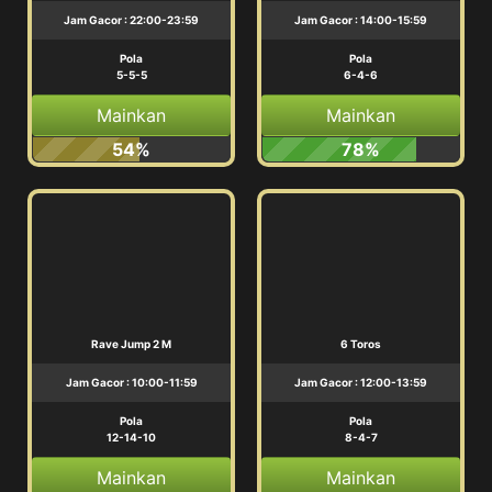
Jam Gacor : 22:00-23:59
Jam Gacor : 14:00-15:59
Pola
Pola
5-5-5
6-4-6
Mainkan
Mainkan
54%
78%
Rave Jump 2 M
6 Toros
Jam Gacor : 10:00-11:59
Jam Gacor : 12:00-13:59
Pola
Pola
12-14-10
8-4-7
Mainkan
Mainkan