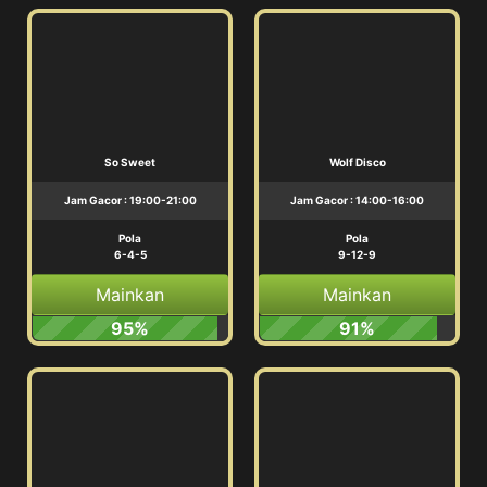
So Sweet
Wolf Disco
Jam Gacor : 19:00-21:00
Jam Gacor : 14:00-16:00
Pola
Pola
6-4-5
9-12-9
Mainkan
Mainkan
95%
91%