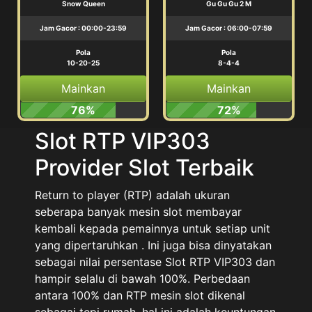
Snow Queen
Gu Gu Gu 2 M
Jam Gacor : 00:00-23:59
Jam Gacor : 06:00-07:59
Pola
Pola
10-20-25
8-4-4
Mainkan
Mainkan
76%
72%
Slot RTP VIP303
Provider Slot Terbaik
Return to player (RTP) adalah ukuran
seberapa banyak mesin slot membayar
kembali kepada pemainnya untuk setiap unit
yang dipertaruhkan . Ini juga bisa dinyatakan
sebagai nilai persentase Slot RTP VIP303 dan
hampir selalu di bawah 100%. Perbedaan
antara 100% dan RTP mesin slot dikenal
sebagai tepi rumah, hal ini adalah keuntungan