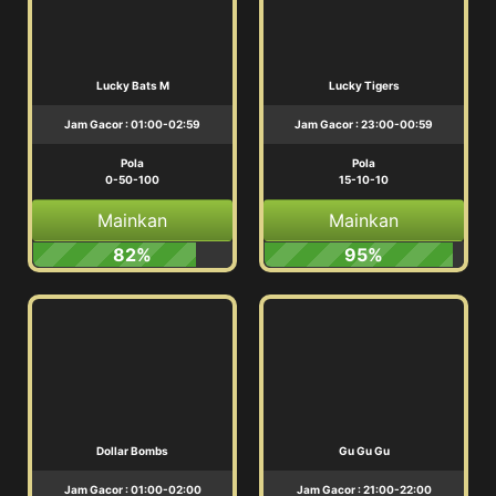
Lucky Bats M
Lucky Tigers
Jam Gacor : 01:00-02:59
Jam Gacor : 23:00-00:59
Pola
Pola
0-50-100
15-10-10
Mainkan
Mainkan
82%
95%
Dollar Bombs
Gu Gu Gu
Jam Gacor : 01:00-02:00
Jam Gacor : 21:00-22:00