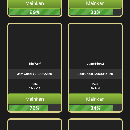
Mainkan
Mainkan
99%
83%
Big Wolf
Jump High 2
Jam Gacor : 21:00-22:59
Jam Gacor : 20:00-21:59
Pola
Pola
12-4-16
6-4-4
Mainkan
Mainkan
76%
84%