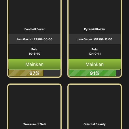
Football Fever
Pyramid Raider
Jam Gacor : 22:00-00:00
Jam Gacor : 08:00-11:00
Pola
Pola
10-5-10
12-10-11
Mainkan
Mainkan
67%
91%
Treasure of Seti
Oriental Beauty