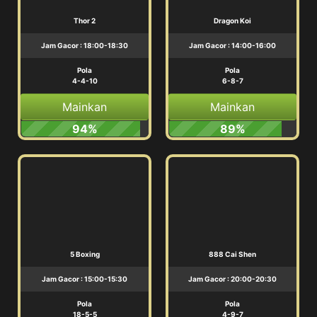
Thor 2
Dragon Koi
Jam Gacor : 18:00-18:30
Jam Gacor : 14:00-16:00
Pola
Pola
4-4-10
6-8-7
Mainkan
Mainkan
94%
89%
5 Boxing
888 Cai Shen
Jam Gacor : 15:00-15:30
Jam Gacor : 20:00-20:30
Pola
Pola
18-5-5
4-9-7