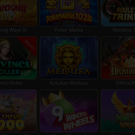
ong Ways IV
Poker Mania
Roulette T
PROMO
inci Roller
Kutukan Medusa
DRAGON