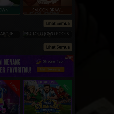
DOWN
SALOON BRAWL
Lihat Semua
4D TOTO SINGAPORE POOLS
4D TOTO JOWO POOLS
Lihat Semua
PROMO
NEW