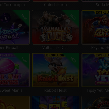
f Cornucopia
Chinchirorin
Soda 
NEW
NEW
er Pinball
Valhalla's Dice
Psycho H
NEW
NEW
Sweet Mania
Rabbit Heist
Tipsy Yeti 