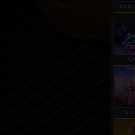
Lamp o
Cyb
Pure 