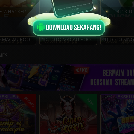
E WHACKER
SOS
DUCK 
5D TOTO MACAU POOLS
4D TOTO MACAU POOLS
MES
PROMO
NEW