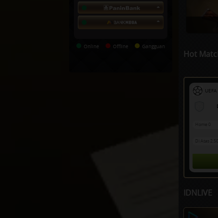
Online
Offline
Gangguan
Hot Matc
07/08, 12:00 AM
UEFA CONFERENCE LEAGU...
07/08, 12:00 AM
bag FK
Debreceni VSC
FC Copenhagen
VS
Red
FT.Handicap
0.25
0.50
-0.50
 0
Home 0
Away 0
Home 0
Over/Under
-1.16
1.06
-1.42
wah 2.50
Di Atas 2.50
Di Bawah 2.50
Di Atas 2.7
PLAY
IDNLIVE