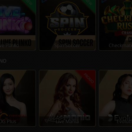
PROMO
PROMO
NEW
NEW
ve Plinko
Spin Soccer
Checkmat
INO
PROMO
OG Plus
Live Mania
Evolut