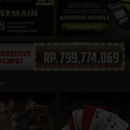
RP. 799,774,069
es