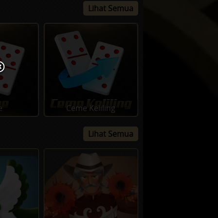
Lihat Semua
e
Ceme Keliling
Lihat Semua