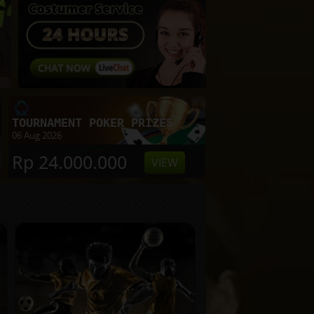
TOURNAMENT POKER PRIZES
06 Aug 2026
Rp 24.000.000
VIEW