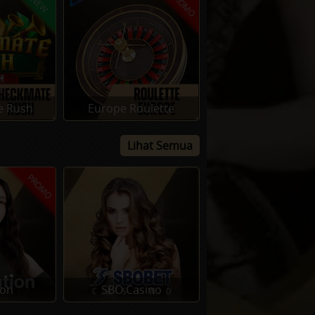
PROMO
PROMO
NEW
e Rush
Europe Roulette
Lihat Semua
PROMO
ion
SBO Casino