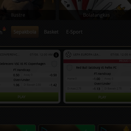
Ilustre
Bolatangkas
Sepakbola
Basket
E-Sport
h
UEFA EUROPA LEAGUE QU...
07/08, 12:00 AM
UEFA EUROPA LEAGUE QU...
07/08, 12:45 
PROMO SBO SPORT
PAOK
Anderlecht
VS
 Bull Salzburg
Pafos FC
VS
FT.Handicap
FT.Handicap
-0.75
Home 0
Away 0
-1.00
1.00
Away 0
Over/Under
Over/Under
-1.19
Di Atas 2.50
Di Bawah 2.50
-1.13
-1.06
5
Di Bawah 2.75
PLAY
PLAY