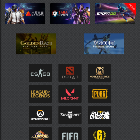
PROMO