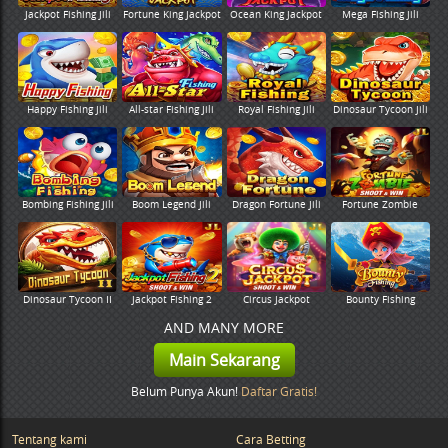
Jackpot Fishing Jili
Fortune King Jackpot
Ocean King Jackpot
Mega Fishing Jili
Happy Fishing Jili
All-star Fishing Jili
Royal Fishing Jili
Dinosaur Tycoon Jili
Bombing Fishing Jili
Boom Legend Jili
Dragon Fortune Jili
Fortune Zombie
Dinosaur Tycoon II
Jackpot Fishing 2
Circus Jackpot
Bounty Fishing
AND MANY MORE
Main Sekarang
Belum Punya Akun!
Daftar Gratis!
Tentang kami
Cara Betting