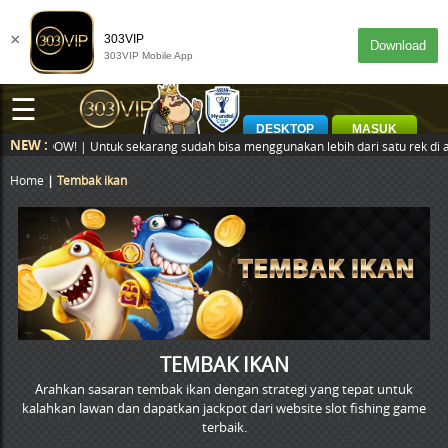
×
303VIP
Download
303VIP Mobile App
☰
DESKTOP
MASUK
NEW :
ibu loh, WOOOW! | Untuk sekarang sudah bisa menggunakan lebih dari satu rek
Home
Tembak ikan
TEMBAK IKAN
Arahkan sasaran tembak ikan dengan strategi yang tepat untuk
kalahkan lawan dan dapatkan jackpot dari website slot fishing game
terbaik.