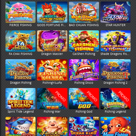
FIERCE FISHING
GODS FORTUNE FISHING
BAO CHUAN FISHING
STAR HUNTER
FA CHAI FISHING
Dragon Master
CaiShen Fishing
Shade Dragons Fishing
Dragon Fishing
FishingYiLuFa
Fishing Disco
Dragon Fishing 2
PROMO
PROMO
PROMO
Spirit Tide Legend
Fishing War
Fishing God
Fishing Legend