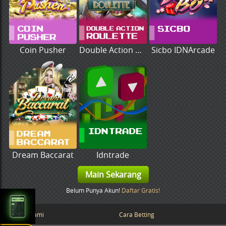
Coin Pusher
Double Action Roulette
Sicbo IDNArcade
Dream Baccarat
Idntrade
Main Sekarang
Belum Punya Akun!
Daftar Gratis!
Tentang kami
Cara Betting